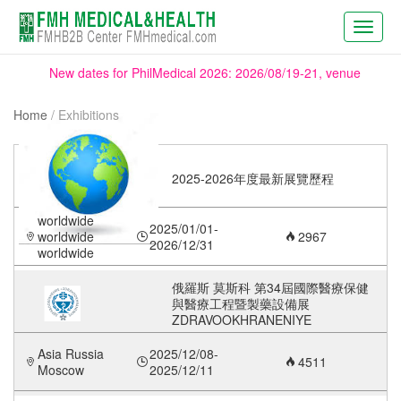
Toggl
navig
New dates for PhilMedical 2026: 2026/08/19-21, venue
remains the same.
Home
/ Exhibitions
We will be present at WHX Miami (ex FIME), booth X20,
2025-2026年度最新展覽歷程
June 17 to 19. WHX Miami is the largest US & Latin
worldwide
2025/01/01-
America medical trade fair.
worldwide
2967
2026/12/31
worldwide
WHX Labs Dubai (ex MEDLAB), the show dates have been
俄羅斯 莫斯科 第34屆國際醫療保健
與醫療工程暨製藥設備展
aligned with WHX Dubai (ex Arab Health), new dates are
ZDRAVOOKHRANENIYE
2027/01/25-28
Asia Russia
2025/12/08-
4511
Moscow
2025/12/11