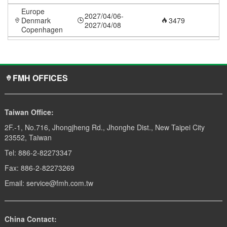
Europe
2027/04/06-
Denmark
3479
2027/04/08
Copenhagen
FMH OFFICES
Taiwan Office:
2F.-1, No.716, Jhongjheng Rd., Jhonghe Dist., New Taipei City
23552, Taiwan
Tel: 886-2-82273347
Fax: 886-2-82273269
Email: service@fmh.com.tw
China Contact: