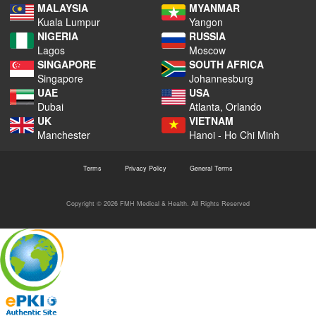
MALAYSIA
MYANMAR
Kuala Lumpur
Yangon
NIGERIA
RUSSIA
Lagos
Moscow
SINGAPORE
SOUTH AFRICA
Singapore
Johannesburg
UAE
USA
Dubai
Atlanta, Orlando
UK
VIETNAM
Manchester
Hanoi - Ho Chi Minh
Terms
Privacy Policy
General Terms
Copyright © 2026 FMH Medical & Health. All Rights Reserved