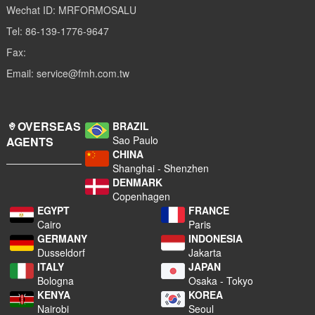
Wechat ID: MRFORMOSALU
Tel: 86-139-1776-9647
Fax:
Email: service@fmh.com.tw
OVERSEAS
BRAZIL
Sao Paulo
AGENTS
CHINA
Shanghai - Shenzhen
DENMARK
Copenhagen
EGYPT
FRANCE
Cairo
Paris
GERMANY
INDONESIA
Dusseldorf
Jakarta
ITALY
JAPAN
Bologna
Osaka - Tokyo
KENYA
KOREA
Nairobi
Seoul